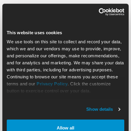
This website uses cookies
We use tools on this site to collect and record your data,
which we and our vendors may use to provide, improve,
and personalize our offerings, make recommendations,
and for analytics and marketing. We may share your data
Blog
09.14.25
with third parties, including for advertising purposes.
Continuing to browse our site means you accept these
terms and our
Privacy Policy
. Click the customize
Nomine a un profesional excepcional del
button to exercise control over your data.
SVE: Beca Shining Star
Show details
Leer
Allow all