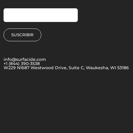
info@surfacide.com
+1 (844) 390-3538
W229 N1687 Westwood Drive, Suite C, Waukesha, WI 53186